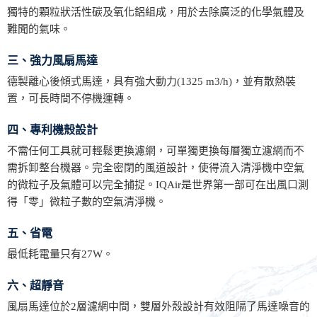
獨特的顆粒狀活性碳及氧化鋁組成，用於去除廣泛的化學氣體及
難聞的氣味。
三、強力風扇馬達
德製離心後傾式馬達，具有強大動力(1325 m3/h)，並有散熱裝
置，可長時間不停機運轉。
四、專利機殼設計
不需任何工具就可輕鬆更換濾網，可單獨更換每層獨立濾網而不
需拆卸整台機器。完全密閉的風道設計，使得流入清淨機中空氣
的微粒子及氣體可以完全捕捉。IQAir是世界第一部可在出風口測
得「零」微粒子數的空氣清淨機。
五、省電
最低耗電量只有27W。
六、超靜音
風扇馬達位於2層濾網中間，雙層外殼設計有效阻隔了馬達噪音的