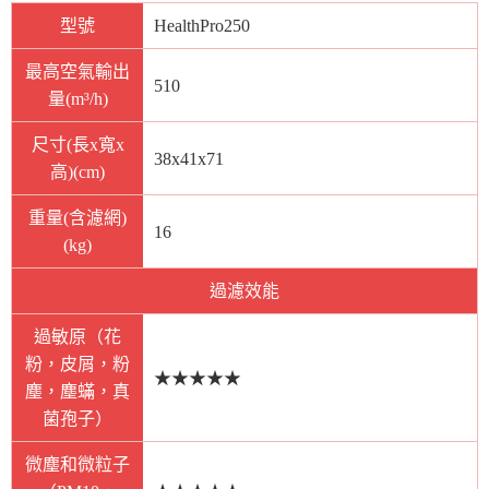
型號
HealthPro250
最高空氣輸出
510
量(m³/h)
尺寸(長x寬x
38x41x71
高)(cm)
重量(含濾網)
16
(kg)
過濾效能
過敏原（花
粉，皮屑，粉
★★★★★
塵，塵蟎，真
菌孢子）
微塵和微粒子