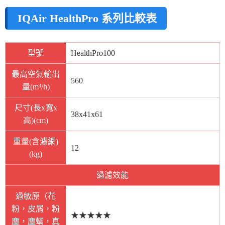
IQAir HealthPro 系列比較表
型號
HealthPro100
最高空氣輸出
560
量(m³/h)
尺寸(長x寬x
38x41x61
高)(cm)
重量(含濾網)
12
(kg)
過濾效能
過敏原（花
粉，皮屑，粉
★★★★★
塵，塵蟎，真