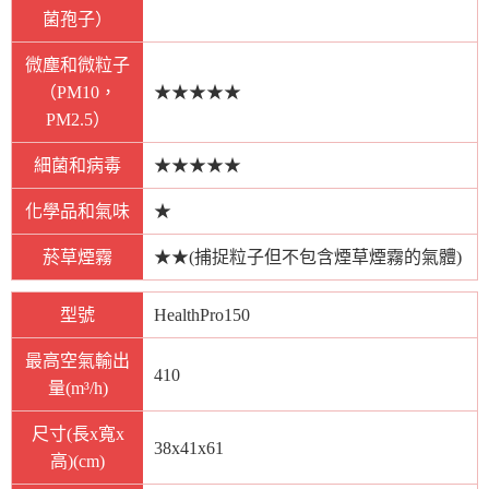
菌孢子）
微塵和微粒子
（PM10，
★★★★★
PM2.5）
細菌和病毒
★★★★★
化學品和氣味
★
菸草煙霧
★★(捕捉粒子但不包含煙草煙霧的氣體)
型號
HealthPro150
最高空氣輸出
410
量(m³/h)
尺寸(長x寬x
38x41x61
高)(cm)