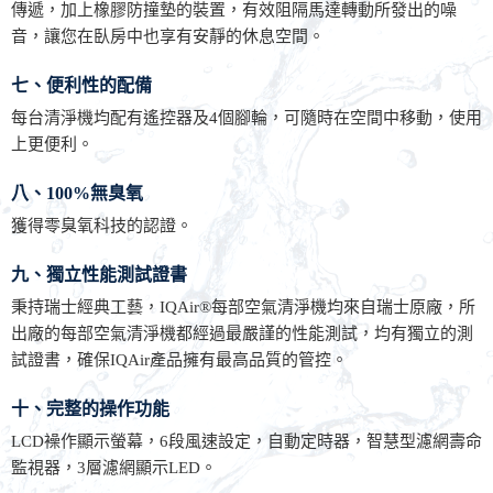
傳遞，加上橡膠防撞墊的裝置，有效阻隔馬達轉動所發出的噪
音，讓您在臥房中也享有安靜的休息空間。
七、便利性的配備
每台清淨機均配有遙控器及4個腳輪，可隨時在空間中移動，使用
上更便利。
八、100%無臭氧
獲得零臭氧科技的認證。
九、獨立性能測試證書
秉持瑞士經典工藝，IQAir®每部空氣清淨機均來自瑞士原廠，所
出廠的每部空氣清淨機都經過最嚴謹的性能測試，均有獨立的測
試證書，確保IQAir產品擁有最高品質的管控。
十、完整的操作功能
LCD襙作顯示螢幕，6段風速設定，自動定時器，智慧型濾網壽命
監視器，3層濾網顯示LED。