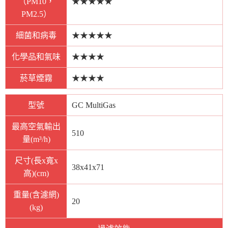
（PM10，
★★★★★
PM2.5）
細菌和病毒
★★★★★
化學品和氣味
★★★★
菸草煙霧
★★★★
型號
GC MultiGas
最高空氣輸出
510
量(m³/h)
尺寸(長x寬x
38x41x71
高)(cm)
重量(含濾網)
20
(kg)